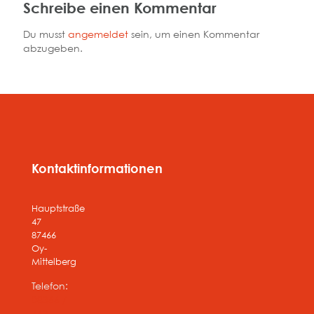
Schreibe einen Kommentar
Du musst
angemeldet
sein, um einen Kommentar
abzugeben.
Kontaktinformationen
Hauptstraße
47
87466
Oy-
Mittelberg
Telefon:
08366 /
463