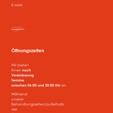
E-Mail:
info@physio-
rowedder.de
Öffnungszeiten
Wir bieten
Ihnen
nach
Vereinbarung
Termine
zwischen 06:00 und 20:00 Uhr
an.
Während
unserer
Behandlungszeiten/außerhalb
der