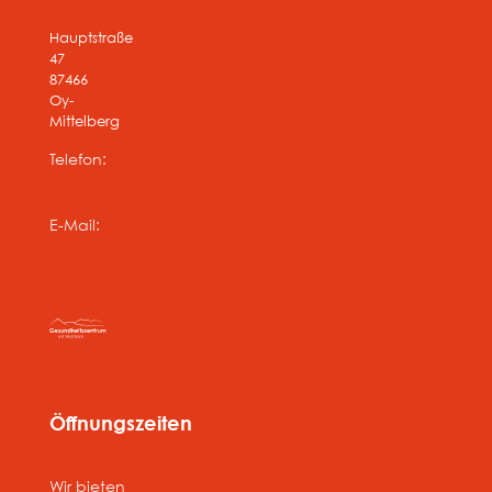
Hauptstraße
47
87466
Oy-
Mittelberg
Telefon:
08366 /
463
E-Mail:
info@physio-
rowedder.de
Öffnungszeiten
Wir bieten