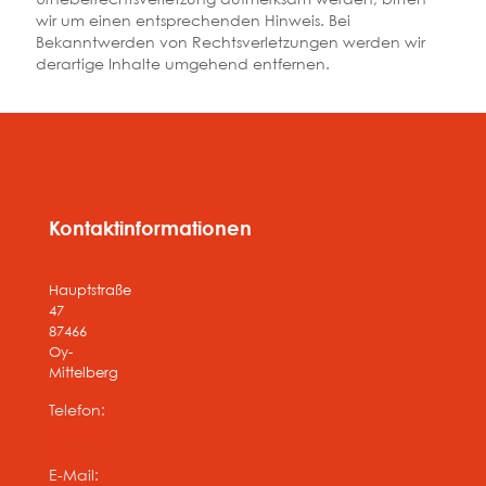
wir um einen entsprechenden Hinweis. Bei
Bekanntwerden von Rechtsverletzungen werden wir
derartige Inhalte umgehend entfernen.
Kontaktinformationen
Hauptstraße
47
87466
Oy-
Mittelberg
Telefon:
08366 /
463
E-Mail: